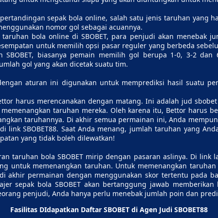
 pertandingan sepak bola online, salah satu jenis taruhan yang h
g menggunakan nomor gol sebagai acuannya.
aruhan bola online di SBOBET, para penjudi akan menebak juml
esempatan untuk memilih opsi pasar reguler yang berbeda sebe
n SBOBET, biasanya pemain memilih gol berupa 1-0, 3-2 dan 6
umlah gol yang akan dicetak suatu tim.
 dengan aturan ini digunakan untuk memprediksi hasil suatu 
ttor harus merencanakan dengan matang. Ini adalah jud sbobet 
 memenangkan taruhan mereka. Oleh karena itu, Bettor harus be
angkan taruhannya. Di akhir semua permainan ini, Anda mempu
di link SBOBET88. Saat Anda menang, jumlah taruhan yang And
atan yang tidak boleh dilewatkan!
ran taruhan bola SBOBET mirip dengan pasaran aslinya. Di link 
ang untuk memenangkan taruhan. Untuk memenangkan taruhan a
i akhir permainan dengan menggunakan skor tertentu pada bab
ajer sepak bola SBOBET akan bertanggung jawab memberikan h
orang penjudi, Anda hanya perlu menebak jumlah poin dan prediks
Fasilitas DIdapatkan Daftar SBOBET di Agen Judi SBOBET88