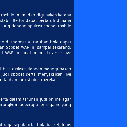
t mobile ini mudah digunakan karena
abil. Bettor dapat bertaruh dimana
gusung dengan aplikasi sbobet mobile
ne di Indonesia. Taruhan bola dapat
an Sbobet WAP ini sampai sekarang.
et WAP ini tidak memiliki akses live
dak bisa diakses dengan menggunakan
udi sbobet serta menyaksikan live
 tauhan judi sbobet mereka.
rta dalam taruhan judi online agar
 merangkum beberapa jenis game yang
hraga sepak bola, bola basket, tenis