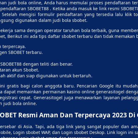
uhan judi bola online, Anda harus memulai proses pendaftaran te
pendaftaran SBOBET88 . Ketika anda masuk ke link resmi SBOBET
Setelah mengisi formulir pendaftaran yang tersedia lalu klik to
angsung digunakan dalam judi bola sbobet.
 bekerja sama dengan operator taruhan bola terbaik, guna memberi
et, Berikut ini ada tips daftar sbobet terbaru dan tidak memakan 
 terpercaya.
agen SBOBET terbaru.
ar SBOBET88 dengan teliti dan benar.
ftaran akun Sbobet.
ah aktif dan siap digunakan untuk bertaruh.
ini gratis bagi calon anggota baru. Pencarian Google itu mudah
da dapat memainkan permainan kasino online generasitogel deng
gistrasi cepat. Generasitogel juga menawarkan layanan pelangga
judi bola online.
BOBET Resmi Aman Dan Terpercaya 2023 Di 
ersebar di Asia. Tapi, ada tiga link yang sangat populer dan am
bile, Login sbobet WAP, dan Login sbobet Deskop. Link login ini sa